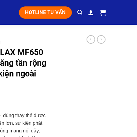
HOTLINE TƯ VẤN
T
 OLAX MF650
băng tần rộng
kiện ngoài
0
dùng thay thế được
n lớn, sự kiện phát
 dùng mạng nối dây,