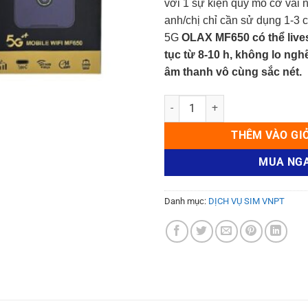
với 1 sự kiện quy mô cỡ vài 
anh/chị chỉ cần sử dụng 1-3 c
5G
OLAX MF650 có thể lives
tục từ 8-10 h, không lo ng
âm thanh vô cùng sắc nét.
Bộ phát wifi 5G OLAX MF650 – Giả
THÊM VÀO GI
MUA NG
Danh mục:
DỊCH VỤ SIM VNPT