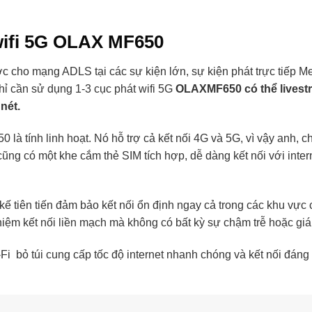
wifi 5G OLAX MF650
c cho mạng ADLS tại các sự kiện lớn, sự kiện phát trực tiếp M
hỉ cần sử dụng 1-3 cục phát wifi 5G
OLAXMF650 có thể livestre
nét.
à tính linh hoạt. Nó hỗ trợ cả kết nối 4G và 5G, vì vậy anh, c
cũng có một khe cắm thẻ SIM tích hợp, dễ dàng kết nối với inter
kế tiên tiến đảm bảo kết nối ổn định ngay cả trong các khu vực 
nghiệm kết nối liền mạch mà không có bất kỳ sự chậm trễ hoặc gi
-Fi bỏ túi cung cấp tốc độ internet nhanh chóng và kết nối đ