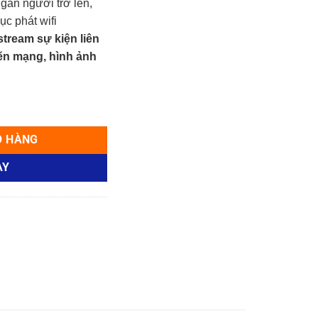
ngàn người trở lên,
ục phát wifi
tream sự kiện liên
hẽn mạng, hình ảnh
i pháp wifi băng tần rộng dành cho các sự kiện ngoài trời số lượng
Ỏ HÀNG
AY