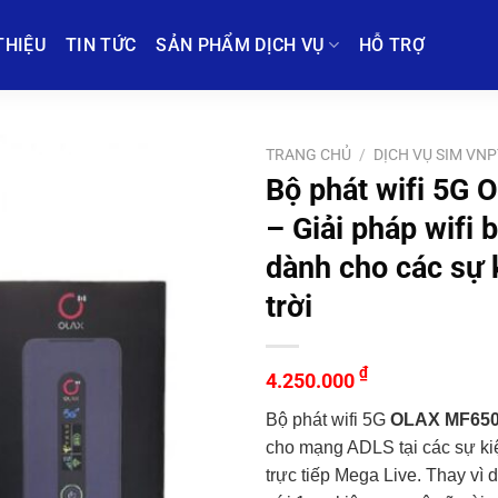
THIỆU
TIN TỨC
SẢN PHẨM DỊCH VỤ
HỖ TRỢ
TRANG CHỦ
/
DỊCH VỤ SIM VNP
Bộ phát wifi 5G
– Giải pháp wifi 
dành cho các sự 
trời
₫
4.250.000
Bộ phát wifi 5G
OLAX MF65
cho mạng ADLS tại các sự kiệ
trực tiếp Mega Live. Thay vì