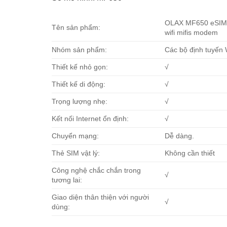
OLAX MF650 eSIM wi
Tên sản phẩm:
wifi mifis modem
Nhóm sản phẩm:
Các bộ định tuyến 
Thiết kế nhỏ gọn:
√
Thiết kế di động:
√
Trọng lượng nhẹ:
√
Kết nối Internet ổn định:
√
Chuyển mạng:
Dễ dàng.
Thẻ SIM vật lý:
Không cần thiết
Công nghệ chắc chắn trong
√
tương lai:
Giao diện thân thiện với người
√
dùng: