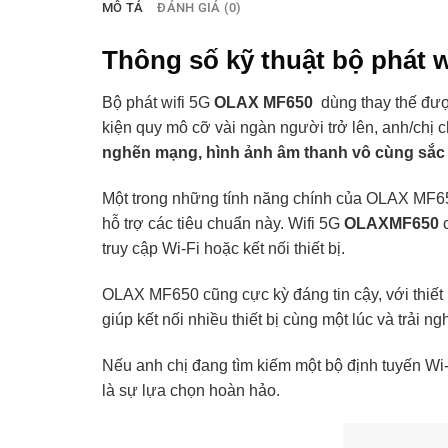
MÔ TẢ
ĐÁNH GIÁ (0)
Thông số kỹ thuật bộ phát 
Bộ phát wifi 5G
OLAX MF650
dùng thay thế đượ
kiện quy mô cỡ vài ngàn người trở lên, anh/chị c
nghẽn mạng, hình ảnh âm thanh vô cùng sắc 
Một trong những tính năng chính của OLAX MF650 l
hỗ trợ các tiêu chuẩn này. Wifi 5G
OLAXMF650
truy cập Wi-Fi hoặc kết nối thiết bị.
OLAX MF650 cũng cực kỳ đáng tin cậy, với thiết 
giúp kết nối nhiều thiết bị cùng một lúc và trải 
Nếu anh chị đang tìm kiếm một bộ định tuyến Wi
là sự lựa chọn hoàn hảo.