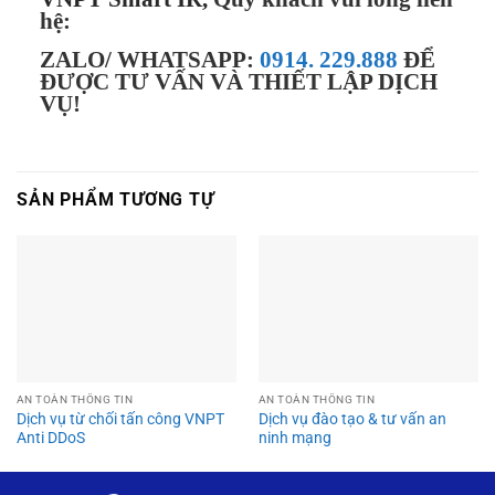
hệ:
ZALO/ WHATSAPP:
0914. 229.888
ĐỂ
ĐƯỢC TƯ VẤN VÀ THIẾT LẬP DỊCH
VỤ!
SẢN PHẨM TƯƠNG TỰ
AN TOÀN THÔNG TIN
AN TOÀN THÔNG TIN
Dịch vụ từ chối tấn công VNPT
Dịch vụ đào tạo & tư vấn an
Anti DDoS
ninh mạng