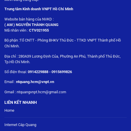
Trung tâm Kinh doanh VNPT Hồ Chí Minh
Website bán hàng của NVKD :
( AM ) NGUYỄN THÀNH QUANG
Mã nhân viên :
CTV021955
Bộ phận :Tổ CNTT - Phòng BHKV Thủ Đức - TTKD VNPT Thành phố Hồ
Chí Minh.
Địa chỉ : 280A39 Lương Định Của, Phường An Phú, Thành phố Thủ Đức,
Tp.Hồ Chí Minh.
Số điện thoại:
0914229888 - 0915699826
Email :
ntquang.hcm@vnpt.vn
Gmail : ntquangvnpt.hcm@gmail.com
LIÊN KẾT NHANH
Home
Internet Cáp Quang