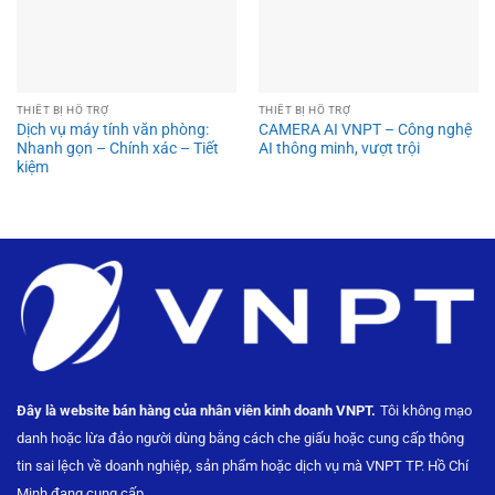
THIẾT BỊ HỖ TRỢ
THIẾT BỊ HỖ TRỢ
Dịch vụ máy tính văn phòng:
CAMERA AI VNPT – Công nghệ
Nhanh gọn – Chính xác – Tiết
AI thông minh, vượt trội
kiệm
Đây là website bán hàng của nhân viên kinh doanh VNPT.
Tôi không mạo
danh hoặc lừa đảo người dùng bằng
cách che giấu hoặc cung cấp thông
tin sai lệch về doanh nghiệp, sản phẩm hoặc dịch vụ mà VNPT TP. Hồ Chí
Minh đang cung cấp.