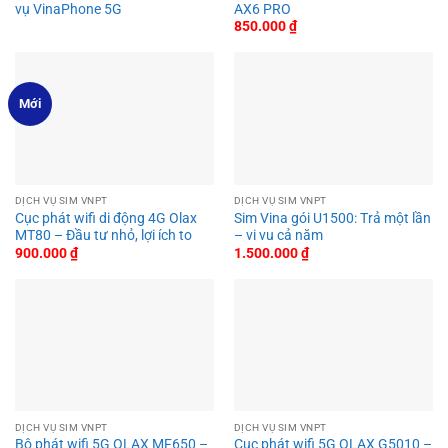
vụ VinaPhone 5G
AX6 PRO
850.000
₫
Mới
DỊCH VỤ SIM VNPT
DỊCH VỤ SIM VNPT
Cục phát wifi di động 4G Olax
Sim Vina gói U1500: Trả một lần
MT80 – Đầu tư nhỏ, lợi ích to
– vi vu cả năm
900.000
₫
1.500.000
₫
DỊCH VỤ SIM VNPT
DỊCH VỤ SIM VNPT
Bộ phát wifi 5G OLAX MF650 –
Cục phát wifi 5G OLAX G5010 –