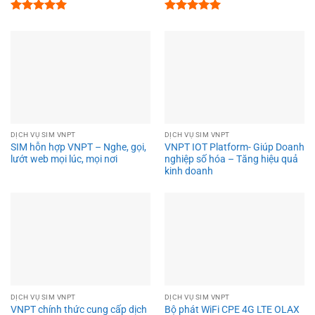
Được xếp
Được xếp
hạng
5.00
hạng
5.00
5 sao
5 sao
DỊCH VỤ SIM VNPT
DỊCH VỤ SIM VNPT
SIM hỗn hợp VNPT – Nghe, gọi,
VNPT IOT Platform- Giúp Doanh
lướt web mọi lúc, mọi nơi
nghiệp số hóa – Tăng hiệu quả
kinh doanh
DỊCH VỤ SIM VNPT
DỊCH VỤ SIM VNPT
VNPT chính thức cung cấp dịch
Bộ phát WiFi CPE 4G LTE OLAX