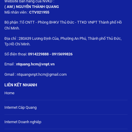
Website bán hàng của NVKD :
( AM ) NGUYỄN THÀNH QUANG
Mã nhân viên :
CTV021955
Bộ phận :Tổ CNTT - Phòng BHKV Thủ Đức - TTKD VNPT Thành phố Hồ
Chí Minh.
Địa chỉ : 280A39 Lương Định Của, Phường An Phú, Thành phố Thủ Đức,
Tp.Hồ Chí Minh.
Số điện thoại:
0914229888 - 0915699826
Email :
ntquang.hcm@vnpt.vn
Gmail : ntquangvnpt.hcm@gmail.com
LIÊN KẾT NHANH
Home
Internet Cáp Quang
Internet Doanh nghiệp