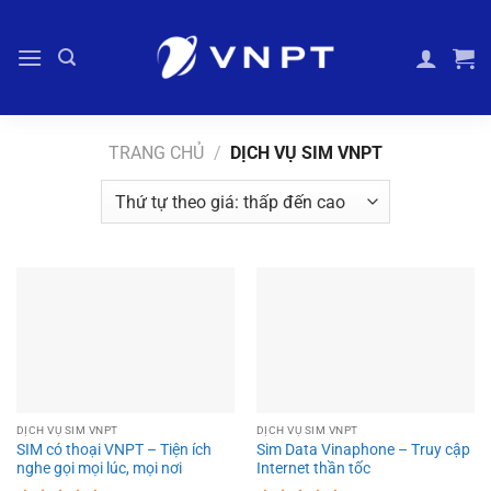
Bỏ
qua
nội
dung
TRANG CHỦ
/
DỊCH VỤ SIM VNPT
DỊCH VỤ SIM VNPT
DỊCH VỤ SIM VNPT
SIM có thoại VNPT – Tiện ích
Sim Data Vinaphone – Truy cập
nghe gọi mọi lúc, mọi nơi
Internet thần tốc